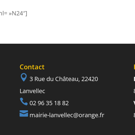
ml= »N24″]
Contact

3 Rue du Château, 22420
Lanvellec

02 96 35 18 82

mairie-lanvellec@orange.fr